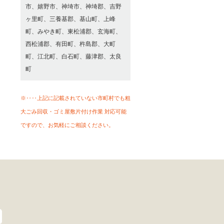
市、嬉野市、神埼市、神埼郡、吉野
ヶ里町、三養基郡、基山町、上峰
町、みやき町、東松浦郡、玄海町、
西松浦郡、有田町、杵島郡、大町
町、江北町、白石町、藤津郡、太良
町
※‥‥上記に記載されていない市町村でも粗
大ごみ回収・ゴミ屋敷片付け作業 対応可能
ですので、お気軽にご相談ください。