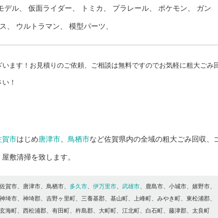
モデル、
仮面ライダー、
トミカ、
プラレール、
ポケモン、
ガン
ス、
ウルトラマン、
模型パーツ、
ざいます！お見積りのご依頼、ご相談は無料ですのでお気軽に粗大ごみ
さい！
佐賀市
はじめ
唐津市
、
鳥栖市
など佐賀県内の全域の粗大ごみ回収、
ミ屋敷清掃を致します。
佐賀市、唐津市、鳥栖市、
多久市
、
伊万里市
、
武雄市
、鹿島市、小城市、嬉野市、
神埼市、神埼郡、吉野ヶ里町、三養基郡、基山町、上峰町、みやき町、東松浦郡、
玄海町、西松浦郡、有田町、杵島郡、大町町、江北町、白石町、藤津郡、太良町