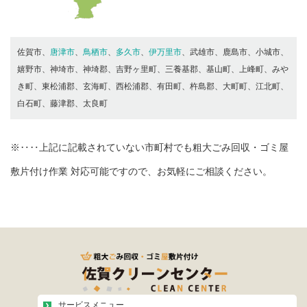
佐賀市、
唐津市
、
鳥栖市
、
多久市
、
伊万里市
、武雄市、鹿島市、小城市、
嬉野市、神埼市、神埼郡、吉野ヶ里町、三養基郡、基山町、上峰町、みや
き町、東松浦郡、玄海町、西松浦郡、有田町、杵島郡、大町町、江北町、
白石町、藤津郡、太良町
※‥‥上記に記載されていない市町村でも粗大ごみ回収・ゴミ屋
敷片付け作業 対応可能ですので、お気軽にご相談ください。
サービスメニュー