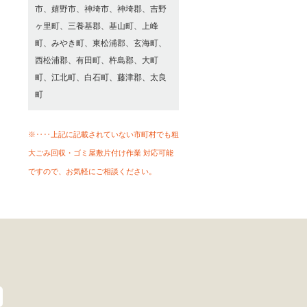
市、嬉野市、神埼市、神埼郡、吉野
ヶ里町、三養基郡、基山町、上峰
町、みやき町、東松浦郡、玄海町、
西松浦郡、有田町、杵島郡、大町
町、江北町、白石町、藤津郡、太良
町
※‥‥上記に記載されていない市町村でも粗
大ごみ回収・ゴミ屋敷片付け作業 対応可能
ですので、お気軽にご相談ください。