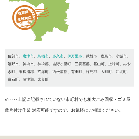
佐賀市、
唐津市
、
鳥栖市
、
多久市
、
伊万里市
、武雄市、鹿島市、小城市、
嬉野市、神埼市、神埼郡、吉野ヶ里町、三養基郡、基山町、上峰町、みや
き町、東松浦郡、玄海町、西松浦郡、有田町、杵島郡、大町町、江北町、
白石町、藤津郡、太良町
※‥‥上記に記載されていない市町村でも粗大ごみ回収・ゴミ屋
敷片付け作業 対応可能ですので、お気軽にご相談ください。