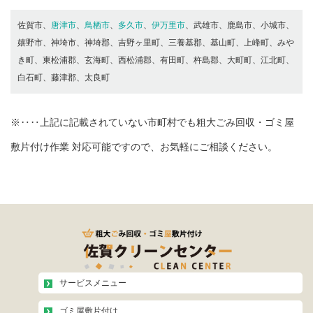
佐賀市、
唐津市
、
鳥栖市
、
多久市
、
伊万里市
、武雄市、鹿島市、小城市、
嬉野市、神埼市、神埼郡、吉野ヶ里町、三養基郡、基山町、上峰町、みや
き町、東松浦郡、玄海町、西松浦郡、有田町、杵島郡、大町町、江北町、
白石町、藤津郡、太良町
※‥‥上記に記載されていない市町村でも粗大ごみ回収・ゴミ屋
敷片付け作業 対応可能ですので、お気軽にご相談ください。
サービスメニュー
ゴミ屋敷片付け